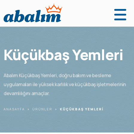
Anasayfa
Ürünler
Küçükbaş Yemleri
Fabrikalarımız
Kurumsal
Abalım Küçükbaş Yemleri, doğru bakım ve besleme
uygulamaları ile yüksek karlılık ve küçükbaş işletmelerinin
Abalım Yanımda
devamlılığını amaçlar.
İletişim
ANASAYFA
ÜRÜNLER
KÜÇÜKBAŞ YEMLERI