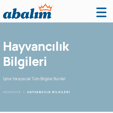
Anasayfa
Ürünler
Hayvancılık
Fabrikalarımız
Bilgileri
Kurumsal
Abalım Yanımda
İşine Yarayacak Tüm Bilgiler Burda!
İletişim
ANASAYFA
HAYVANCILIK BILGILERI