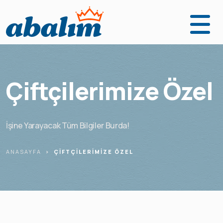
Anasayfa
Ürünler
Çiftçilerimize Özel
Fabrikalarımız
Kurumsal
İşine Yarayacak Tüm Bilgiler Burda!
Abalım Yanımda
ANASAYFA
ÇIFTÇILERIMIZE ÖZEL
İletişim