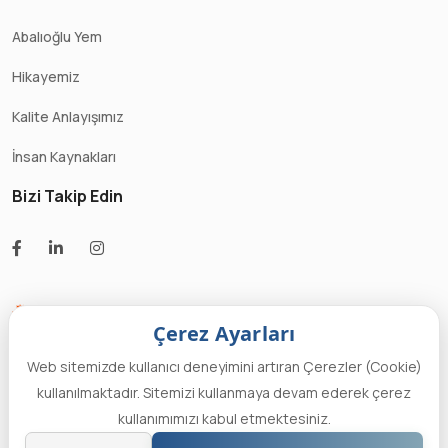
Abalıoğlu Yem
Hikayemiz
Kalite Anlayışımız
İnsan Kaynakları
Bizi Takip Edin
Çerez Ayarları
Web sitemizde kullanıcı deneyimini artıran Çerezler (Cookie)
Designed by Fok
2022 Tüm Hakları
Kişisel Verileri
Digital Agency
kullanılmaktadır. Sitemizi kullanmaya devam ederek çerez
Saklıdır. -
İnsan
Koruma Kanunu
kullanımımızı kabul etmektesiniz.
Kaynakları
-
Bilgi
Aydınlatma Metni