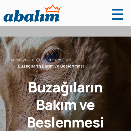
Anasayfa
Ürünler
Fabrikalarımız
Anasayfa
Çiftçilerimize Özel
Buzağıların Bakım ve Beslenmesi
Kurumsal
Buzağıların
Abalım Yanımda
Bakım ve
İletişim
Beslenmesi