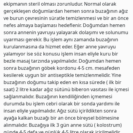
ekipmanın steril olması zorunludur. Normal olarak
gerçekleşen doğumlardan hemen sonra buzağının ağız
ve burun çevresinin süratle temizlenmesi ve bir an önce
nefes almaya başlaması hedeflenir. Doğumdan hemen
sonra annenin yavruyu yalayarak dolaşımı ve solunumu
uyarması gerekir. Bu işlem aynı zamanda buzağının
kurulanmasına da hizmet eder. Eğer anne yavruyu
yalamıyor ise söz konusu işlem insan eliyle kuru bir
bezle masaj tarzında yapılmalıdır. Doğumdan hemen
sonra buzağının göbek kordonu 4-5 cm. mesafeden
kesilerek uygun bir antiseptikle temizlenmelidir. Yine
buzağının doğumu takip eden en kısa sürede ( ilk bir
saat) 2 litre kadar ağız sütünü biberon vasıtası ile içmesi
sağlanmalıdır. Buzağının kendiliğinden içmemesi
durumda bu işlem cebri olarak bir sonda yardımı ile
insan eliyle yapılmalıdır. Ağız sütü içirildikten sonra
ayağa kalkan buzağı bir an önce bireysel bölmesine
alınmalıdır. Buzağıya ilk 3 gün anne sütü ( kolostrum)
günde 4-5 defa ve günlük 4-5 litre olarak içirilmelidir.