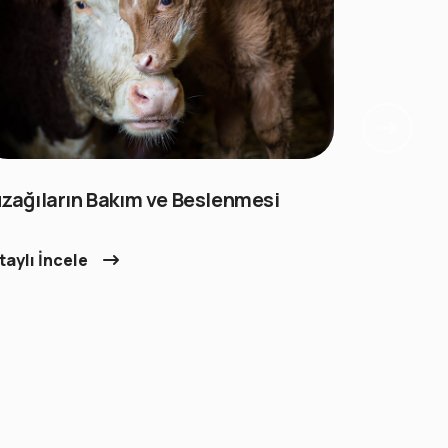
zağıların Bakım ve Beslenmesi
Sağım Hij
taylı İncele
Detaylı İn