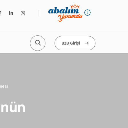
B2B Girişi
mesi
ünün