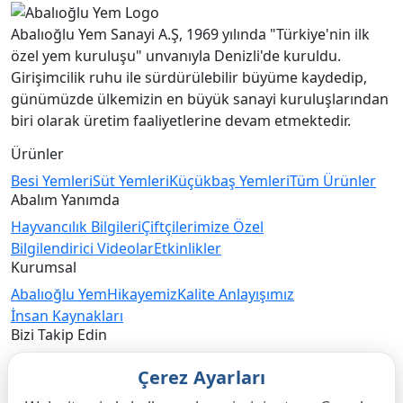
Abalıoğlu Yem Sanayi A.Ş, 1969 yılında "Türkiye'nin ilk
özel yem kuruluşu" unvanıyla Denizli'de kuruldu.
Girişimcilik ruhu ile sürdürülebilir büyüme kaydedip,
günümüzde ülkemizin en büyük sanayi kuruluşlarından
biri olarak üretim faaliyetlerine devam etmektedir.
Ürünler
Besi Yemleri
Süt Yemleri
Küçükbaş Yemleri
Tüm Ürünler
Abalım Yanımda
Hayvancılık Bilgileri
Çiftçilerimize Özel
Bilgilendirici Videolar
Etkinlikler
Kurumsal
Abalıoğlu Yem
Hikayemiz
Kalite Anlayışımız
İnsan Kaynakları
Bizi Takip Edin
Çerez Ayarları