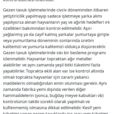
Gezen tavuk işletmelerinde civciv döneminden itibaren
yetiştiricilik yapılmayıp sadece işletmeye yarka alımı
yapılıyorsa alınan hayvanların yaş ve ağırlık hedefleri ırk
özellikleri bakımından kontrol edilmelidir. Aşırı
yağlanmış ya da zayıf kalmış yarkalar yumurtaya girişte
veya yumurtlama döneminin sonlarında üretim
kalitemizi ve yumurta kalitemizi oldukça düşürecektir.
Gezen tavuk işletmelerinde sıkı bir besleme programı
izlenmelidir. Hayvanlar topraktan ağır metaller
alabilirler ve aynı zamanda yeşil bitki tüketimi fazla
yapabilirler. Toprakta ekili alan var ise kontrol altında
olmalı toprakta hayvanlar için zararlı yabancı
maddelerin olmadığından emin olunması gerekir. Aynı
zamanda fabrika yemi dışında verilen diğer
hammaddelerin (yonca, buğday meyve kabukları vb)
kontrolünün takibi sürekli olarak yapılmalı ve
küflenmemiş olmasına dikkat edilmelidir. Kesif yem
tüketimi yapan gezen tavuklarda ise aşırı yem tüketimi