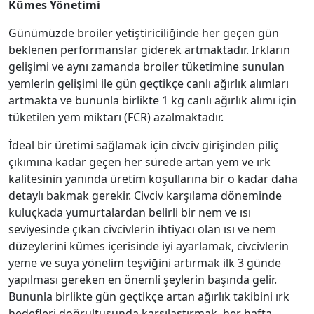
Kümes Yönetimi
Günümüzde broiler yetiştiriciliğinde her geçen gün
beklenen performanslar giderek artmaktadır. Irkların
gelişimi ve aynı zamanda broiler tüketimine sunulan
yemlerin gelişimi ile gün geçtikçe canlı ağırlık alımları
artmakta ve bununla birlikte 1 kg canlı ağırlık alımı için
tüketilen yem miktarı (FCR) azalmaktadır.
İdeal bir üretimi sağlamak için civciv girişinden piliç
çıkımına kadar geçen her sürede artan yem ve ırk
kalitesinin yanında üretim koşullarına bir o kadar daha
detaylı bakmak gerekir. Civciv karşılama döneminde
kuluçkada yumurtalardan belirli bir nem ve ısı
seviyesinde çıkan civcivlerin ihtiyacı olan ısı ve nem
düzeylerini kümes içerisinde iyi ayarlamak, civcivlerin
yeme ve suya yönelim teşviğini artırmak ilk 3 günde
yapılması gereken en önemli şeylerin başında gelir.
Bununla birlikte gün geçtikçe artan ağırlık takibini ırk
hedefleri doğrultusunda karşılaştırmak, her hafta