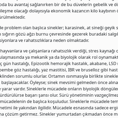
Kiloda bu avantaj sağlanırken bir de bu düvelerin gebelik ve 
 iyileşme olacağı dolayısıyla ekonomik kazancın kilo kaybını
ürülmektedir.
inde problem olan başlıca sinekler; karasinek, at sineği geyik s
ı sığırın gözü ağzı burnu çevresinde gezerek buradaki salgı
siyonlara ve rahatsızlıklara neden olmaktadır.
 hayvanlara ve çalışanlara rahatsızlık verdiği, stres kaynağı 
ulaşmasında ya mekanik ya da biyolojik olarak rol oynamakta
 üç gün hastalığı, Epizootik hemorajik hastalık, akabane, LS
pembe göz hastalığı, yaz mastitisi, IBR ve bruselloz gibi hast
inden sorumlu olurlar. Ortamın ısınmasıyla birlikte sinekle
 başlayacaklar. Öyleyse; sinek mevsimi gelmeden önce alın
arar vardır. Sineklerle mücadele onların biyolojik döngüler
ürdürülürse başarı şansı olur. Sürü yönetiminin vazgeçilmez
u mücadelenin de başlıca koşuludur. Sineklerle mücadele tem
etimi ile yakından ilgilidir. Mücadele esnasında sadece ergi
na çözüm getirmez. Sinekler yumurtadan çıkmadan önce m