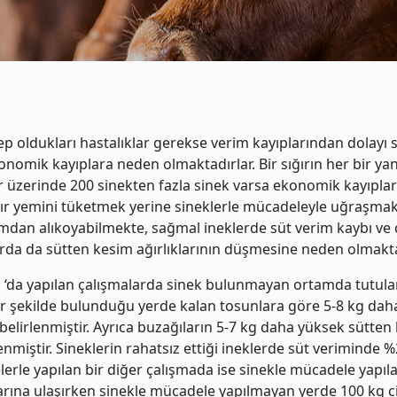
p oldukları hastalıklar gerekse verim kayıplarından dolayı s
ekonomik kayıplara neden olmaktadırlar. Bir sığırın her bir y
r üzerinde 200 sinekten fazla sinek varsa ekonomik kayıpla
ığır yemini tüketmek yerine sineklerle mücadeleyle uğraşmak
mdan alıkoyabilmekte, sağmal ineklerde süt verim kaybı ve c
rda da sütten kesim ağırlıklarının düşmesine neden olmakta
‘da yapılan çalışmalarda sinek bulunmayan ortamda tutula
r şekilde bulunduğu yerde kalan tosunlara göre 5-8 kg daha 
 belirlenmiştir. Ayrıca buzağıların 5-7 kg daha yüksek sütten 
lenmiştir. Sineklerin rahatsız ettiği ineklerde süt veriminde
elerle yapılan bir diğer çalışmada ise sinekle mücadele yapıl
arına ulaşırken sinekle mücadele yapılmayan yerde 100 kg ci