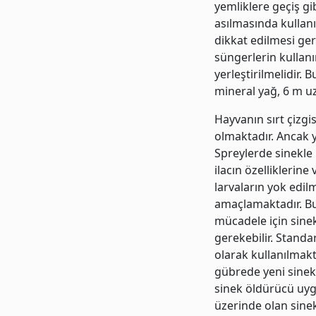
yemliklere geçiş gi
asılmasında kullanı
dikkat edilmesi gere
süngerlerin kullanı
yerleştirilmelidir. 
mineral yağ, 6 m u
Hayvanın sırt çizgi
olmaktadır. Ancak y
Spreylerde sinekle 
ilacın özelliklerin
larvaların yok edi
amaçlamaktadır. Bu
mücadele için sinek
gerekebilir. Standa
olarak kullanılmak
gübrede yeni sinekl
sinek öldürücü uyg
üzerinde olan sinek