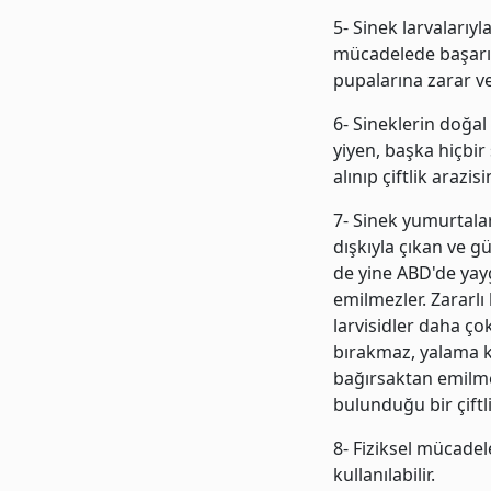
5- Sinek larvalarıy
mücadelede başarı 
pupalarına zarar ver
6- Sineklerin doğa
yiyen, başka hiçbi
alınıp çiftlik arazisi
7- Sinek yumurtalar
dışkıyla çıkan ve 
de yine ABD'de yayg
emilmezler. Zararlı
larvisidler daha çok
bırakmaz, yalama kov
bağırsaktan emilme
bulunduğu bir çift
8- Fiziksel mücadele
kullanılabilir.