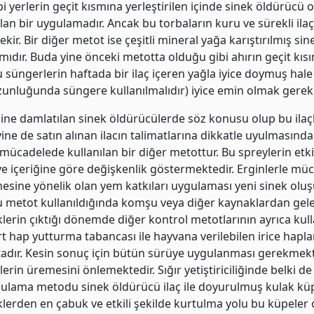
bi yerlerin geçit kısmına yerleştirilen içinde sinek öldürücü 
lan bir uygulamadır. Ancak bu torbaların kuru ve sürekli ilaç
kir. Bir diğer metot ise çeşitli mineral yağa karıştırılmış sin
mıdır. Buda yine önceki metotta olduğu gibi ahırın geçit kıs
Bu süngerlerin haftada bir ilaç içeren yağla iyice doymuş hale
zunluğunda süngere kullanılmalıdır) iyice emin olmak gereki
sine damlatılan sinek öldürücülerde söz konusu olup bu ilaçla
ine de satın alınan ilacın talimatlarına dikkatle uyulmasında 
mücadelede kullanılan bir diğer metottur. Bu spreylerin etkin
e ve içeriğine göre değişkenlik göstermektedir. Erginlerle mü
lmesine yönelik olan yem katkıları uygulaması yeni sinek o
 metot kullanıldığında komşu veya diğer kaynaklardan gele
lerin çıktığı dönemde diğer kontrol metotlarının ayrıca kul
rt hap yutturma tabancası ile hayvana verilebilen irice hapl
tadır. Kesin sonuç için bütün sürüye uygulanması gerekmekt
erin üremesini önlemektedir. Sığır yetiştiriciliğinde belki de
ulama metodu sinek öldürücü ilaç ile doyurulmuş kulak küpel
lerden en çabuk ve etkili şekilde kurtulma yolu bu küpeler 