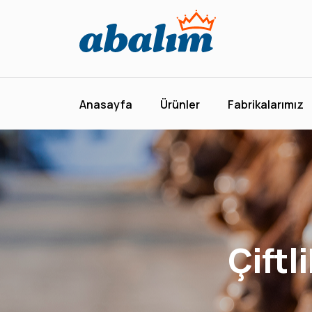
Anasayfa
Ürünler
Anasayfa
Ürünler
Fabrikalarımız
Fabrikalarımız
Kurumsal
Abalım Yanımda
İletişim
Çiftl