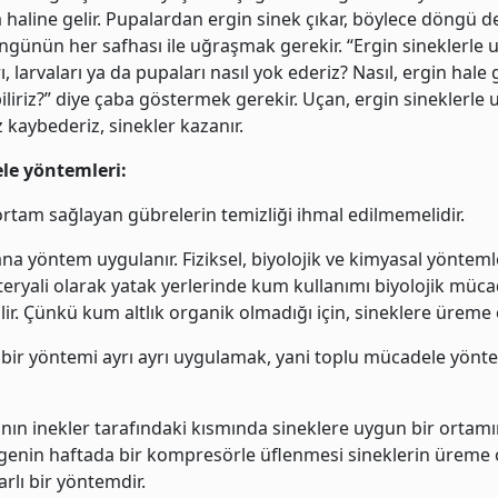
a haline gelir. Pupalardan ergin sinek çıkar, böylece döngü 
günün her safhası ile uğraşmak gerekir. “Ergin sineklerle u
 larvaları ya da pupaları nasıl yok ederiz? Nasıl, ergin hal
iliriz?” diye çaba göstermek gerekir. Uçan, ergin sineklerle
 kaybederiz, sinekler kazanır.
le yöntemleri:
r ortam sağlayan gübrelerin temizliği ihmal edilmemelidir.
a yöntem uygulanır. Fiziksel, biyolojik ve kimyasal yönteml
teryali olarak yatak yerlerinde kum kullanımı biyolojik müc
lir. Çünkü kum altlık organik olmadığı için, sineklere ürem
bir yöntemi ayrı ayrı uygulamak, yani toplu mücadele yöntem
ının inekler tarafındaki kısmında sineklere uygun bir orta
lgenin haftada bir kompresörle üflenmesi sineklerin üreme 
arlı bir yöntemdir.