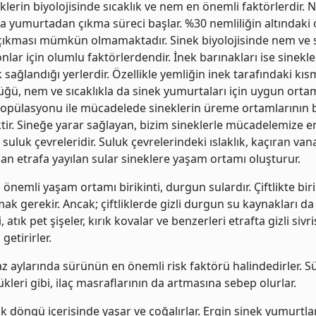
neklerin biyolojisinde sıcaklık ve nem en önemli faktörlerdir
 yumurtadan çıkma süreci başlar. %30 nemliliğin altındaki
ıkması mümkün olmamaktadır. Sinek biyolojisinde nem ve sı
lar için olumlu faktörlerdendir. İnek barınakları ise sinekl
sağlandığı yerlerdir. Özellikle yemliğin inek tarafındaki k
üğü, nem ve sıcaklıkla da sinek yumurtaları için uygun ortam
 popülasyonu ile mücadelede sineklerin üreme ortamlarının b
tir. Sineğe yarar sağlayan, bizim sineklerle mücadelemize e
 suluk çevreleridir. Suluk çevrelerindeki ıslaklık, kaçıran va
dan etrafa yayılan sular sineklere yaşam ortamı oluşturur.
n önemli yaşam ortamı birikinti, durgun sulardır. Çiftlikte bir
k gerekir. Ancak; çiftliklerde gizli durgun su kaynakları da 
i, atık pet şişeler, kırık kovalar ve benzerleri etrafta gizli si
etirirler.
az aylarında sürünün en önemli risk faktörü halindedirler. Süt
ükleri gibi, ilaç masraflarının da artmasına sebep olurlar.
ojik döngü içerisinde yaşar ve çoğalırlar. Ergin sinek yumurtl