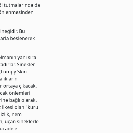
döl tutmalarında da
n önlenmesinden
ineğidir. Bu
larla beslenerek
olmanın yanı sıra
dırlar. Sinekler
D (Lumpy Skin
alıkların
r ortaya çıkacak,
acak önlemleri
ine bağlı olarak,
 ilkesi olan "kuru
izlik, nem
n, uçan sineklerle
ücadele