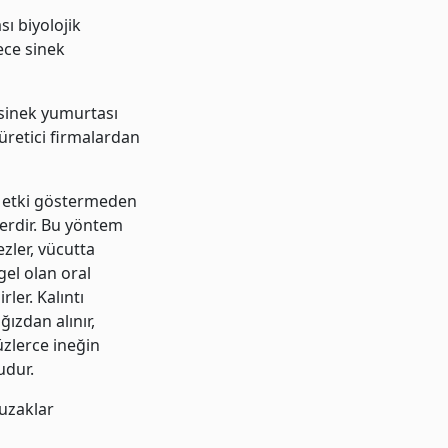
sı biyolojik
ece sinek
 sinek yumurtası
üretici firmalardan
ik etki göstermeden
erdir. Bu yöntem
zler, vücutta
gel olan oral
ler. Kalıntı
ğızdan alınır,
üzlerce ineğin
udur.
tuzaklar