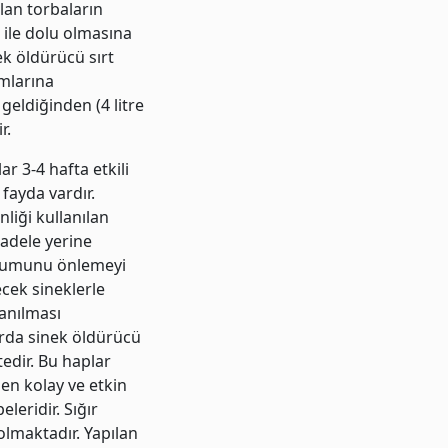
olan torbaların
 ile dolu olmasına
ek öldürücü sırt
ımlarına
 geldiğinden (4 litre
r.
r 3-4 hafta etkili
fayda vardır.
liği kullanılan
cadele yerine
luşumunu önlemeyi
cek sineklerle
lanılması
arda sinek öldürücü
edir. Bu haplar
 en kolay ve etkin
eridir. Sığır
olmaktadır. Yapılan