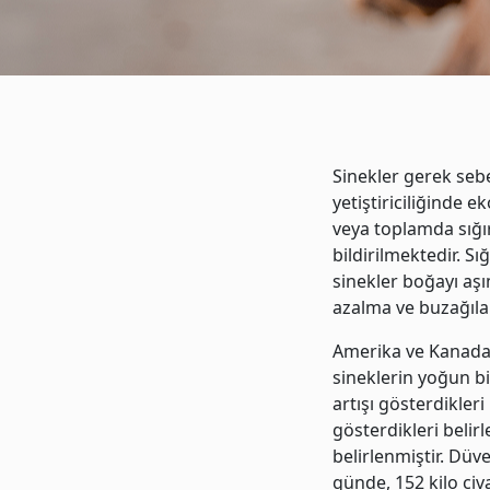
Sinekler gerek sebe
yetiştiriciliğinde 
veya toplamda sığı
bildirilmektedir. S
sinekler boğayı aşı
azalma ve buzağıla
Amerika ve Kanada 
sineklerin yoğun bi
artışı gösterdikleri
gösterdikleri belir
belirlenmiştir. Düv
günde, 152 kilo civ