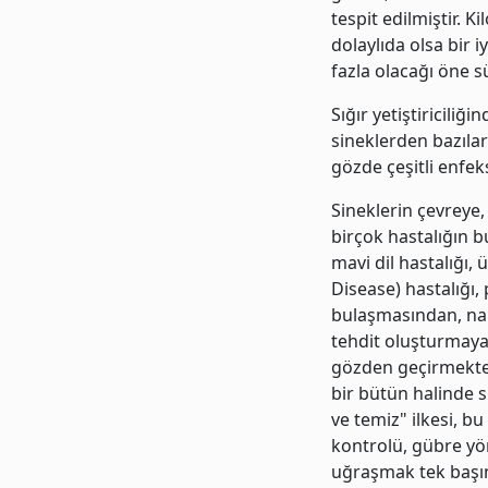
tespit edilmiştir. 
dolaylıda olsa bir
fazla olacağı öne s
Sığır yetiştiriciliğ
sineklerden bazılar
gözde çeşitli enfek
Sineklerin çevreye,
birçok hastalığın b
mavi dil hastalığı,
Disease) hastalığı, 
bulaşmasından, nakl
tehdit oluşturmaya
gözden geçirmekte y
bir bütün halinde s
ve temiz" ilkesi, b
kontrolü, gübre yön
uğraşmak tek başı