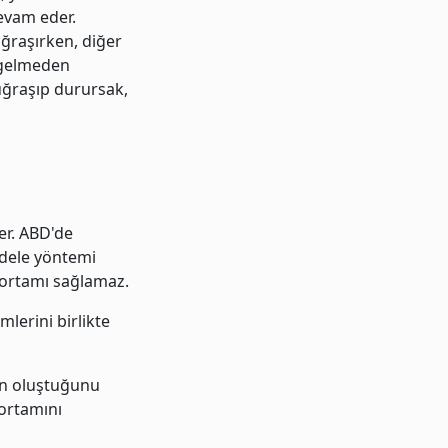
devam eder.
ğraşırken, diğer
e gelmeden
 uğraşıp durursak,
er. ABD'de
adele yöntemi
e ortamı sağlamaz.
lerini birlikte
mın oluştuğunu
ortamını