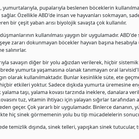
la, yumurtalarıyla, pupalarıyla beslenen böceklerin kullanılma
sağlar. Özellikle ABD'de insan ve hayvanları sokmayan, sad
en bir çeşit yaban arısı biyolojik savaşta çok kullanılır.
l düşmanlarının kullanılması yaygın bir uygulamadır. ABD'de
r şeye zararı dokunmayan böcekler hayvan başına hesabıyla 
ne salınırlar.
ıyla savaşın diğer bir yolu ağızdan verilerek, hiçbir sistem
gübrede yumurta yaşamasına olanak tanımayan oral larvisid'l
ın olarak kullanılmaktadır. Bunlar kesinlikle süte, ete geçme
 hiçbir etkileri yoktur. Sadece dışkıda yumurta üremesine en
 yalama taşı, yalama kovası tarzında ineklere, danalara verilir
asını tuz, vitamin ihtiyacı için yalayan sığırlar tarafından a
den geçer. Çok yararlı bir uygulamadır. Binlerce dananın, y
likte hiç sinek görmemenin yolu bu tip mücadelelerin sonuc
de temizlik dışında, sinek telleri, yapışkan sinek tutucular, 