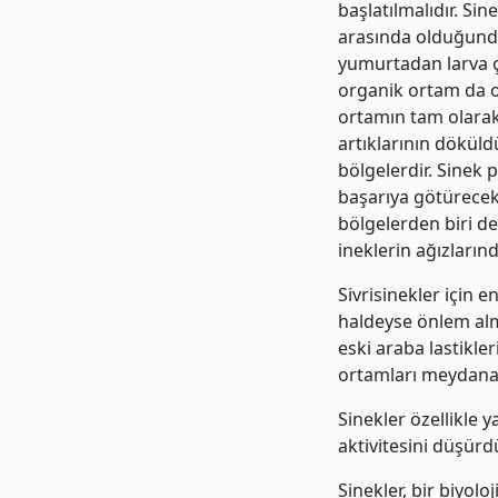
başlatılmalıdır. Si
arasında olduğunda
yumurtadan larva ç
organik ortam da on
ortamın tam olarak 
artıklarının döküld
bölgelerdir. Sinek
başarıya götürecek
bölgelerden biri de
ineklerin ağızların
Sivrisinekler için e
haldeyse önlem alma
eski araba lastikler
ortamları meydana g
Sinekler özellikle y
aktivitesini düşürd
Sinekler, bir biyol