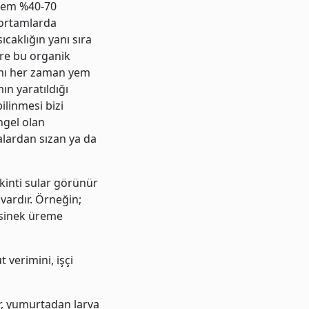
. Nem %40-70
 ortamlarda
caklığın yanı sıra
ere bu organik
ısmı her zaman yem
ın yaratıldığı
ilinmesi bizi
ngel olan
nalardan sızan ya da
ikinti sular görünür
vardır. Örneğin;
vrisinek üreme
 verimini, işçi
ar, yumurtadan larva