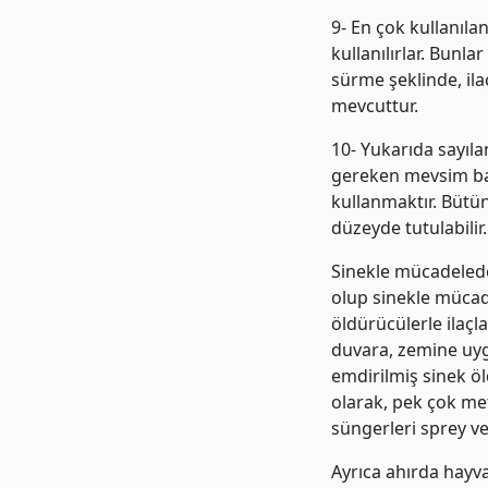
9- En çok kullanıla
kullanılırlar. Bunl
sürme şeklinde, ila
mevcuttur.
10- Yukarıda sayıla
gereken mevsim ba
kullanmaktır. Bütün
düzeyde tutulabilir.
Sinekle mücadelede 
olup sinekle mücadel
öldürücülerle ilaçla
duvara, zemine uygu
emdirilmiş sinek öl
olarak, pek çok met
süngerleri sprey ve
Ayrıca ahırda hayv