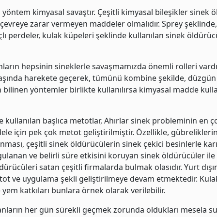
n yöntem kimyasal savaştır. Çeşitli kimyasal bileşikler sinek 
ar çevreye zarar vermeyen maddeler olmalıdır. Sprey şeklinde, 
çlı perdeler, kulak küpeleri şeklinde kullanılan sinek öldürü
nların hepsinin sineklerle savaşmamızda önemli rolleri vardı
şında harekete geçerek, tümünü kombine şekilde, düzgün a
 bilinen yöntemler birlikte kullanılırsa kimyasal madde kull
kullanılan başlıca metotlar, Ahırlar sinek probleminin en ç
e için pek çok metot geliştirilmiştir. Özellikle, gübreliklerin
nması, çeşitli sinek öldürücülerin sinek çekici besinlerle karı
lanan ve belirli süre etkisini koruyan sinek öldürücüler ile
dürücüleri satan çeşitli firmalarda bulmak olasıdır. Yurt dış
ot ve uygulama şekli geliştirilmeye devam etmektedir. Kulak
 yem katkıları bunlara örnek olarak verilebilir.
anların her gün sürekli geçmek zorunda oldukları mesela su