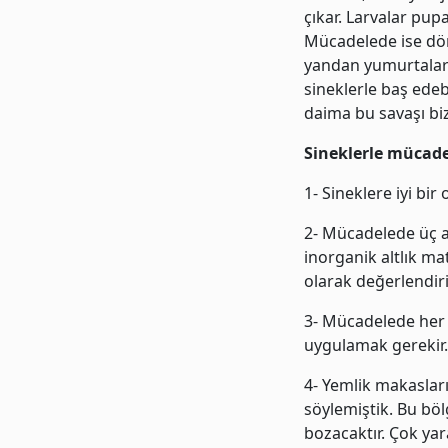
çıkar. Larvalar pup
Mücadelede ise dön
yandan yumurtaları,
sineklerle baş edeb
daima bu savaşı biz
Sineklerle mücade
1- Sineklere iyi bi
2- Mücadelede üç an
inorganik altlık ma
olarak değerlendiri
3- Mücadelede her 
uygulamak gerekir.
4- Yemlik makaslar
söylemiştik. Bu bö
bozacaktır. Çok yar