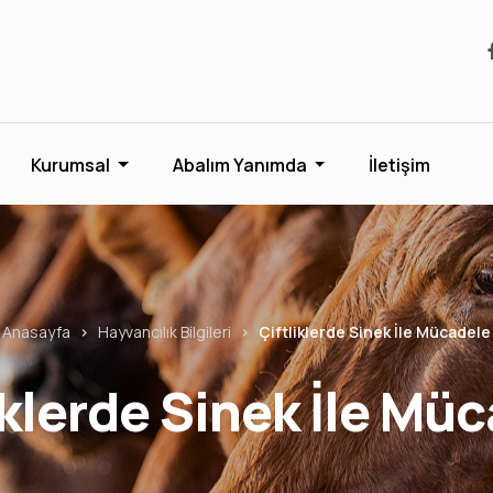
Kurumsal
Abalım Yanımda
İletişim
Anasayfa
Hayvancılık Bilgileri
Çiftliklerde Sinek İle Mücadele
iklerde Sinek İle Mü