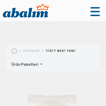
Anasayfa
Ürünler
Fabrikalarımız
ÜRÜNLER
YIĞIT BESI YEMI
Kurumsal
Ürün Paketleri
Abalım Yanımda
İletişim