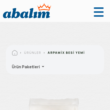
Anasayfa
Ürünler
Fabrikalarımız
ÜRÜNLER
ARPAMIX BESI YEMI
Kurumsal
Ürün Paketleri
Abalım Yanımda
İletişim