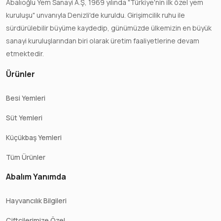
Abalıoğlu Yem Sanayi A.Ş, 1969 yılında "Türkiye'nin ilk özel yem
kuruluşu" unvanıyla Denizli'de kuruldu. Girişimcilik ruhu ile
sürdürülebilir büyüme kaydedip, günümüzde ülkemizin en büyük
sanayi kuruluşlarından biri olarak üretim faaliyetlerine devam
etmektedir.
Ürünler
Besi Yemleri
Süt Yemleri
Küçükbaş Yemleri
Tüm Ürünler
Abalım Yanımda
Hayvancılık Bilgileri
Çiftçilerimize Özel