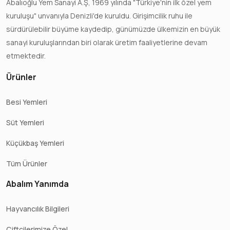
Abalıoğlu Yem Sanayi A.Ş, 1969 yılında "Türkiye'nin ilk özel yem
kuruluşu" unvanıyla Denizli'de kuruldu. Girişimcilik ruhu ile
sürdürülebilir büyüme kaydedip, günümüzde ülkemizin en büyük
sanayi kuruluşlarından biri olarak üretim faaliyetlerine devam
etmektedir.
Ürünler
Besi Yemleri
Süt Yemleri
Küçükbaş Yemleri
Tüm Ürünler
Abalım Yanımda
Hayvancılık Bilgileri
Çiftçilerimize Özel