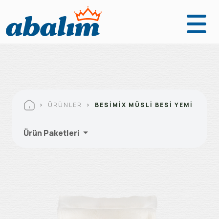
Anasayfa
Ürünler
Fabrikalarımız
ÜRÜNLER
BESIMIX MÜSLI BESI YEMI
Kurumsal
Ürün Paketleri
Abalım Yanımda
İletişim