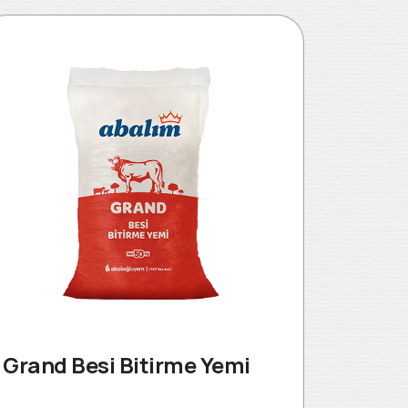
Yiğit
Ürünü 
Grand Besi Bitirme Yemi